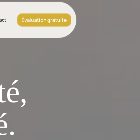
Évaluation gratuite
act
té,
é.