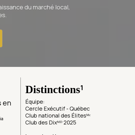
aissance du marché local,
es.
¹
Distinctions
s en
Équipe:
Cercle Exécutif - Québec
Club national des Élitesᴹᶜ
ia
Club des Dixᴹᴰ 2025