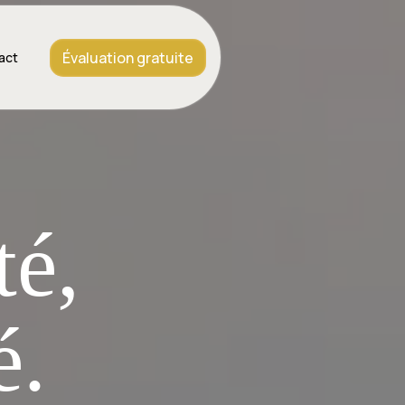
Évaluation gratuite
act
té,
é.