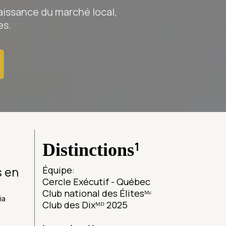
aissance du marché local,
es.
¹
Distinctions
s en
Équipe:
Cercle Exécutif - Québec
Club national des Élitesᴹᶜ
ia
Club des Dixᴹᴰ 2025